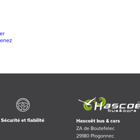
er
nenez
Sécurité et fiabilité
Hascoët bus & cars
ZA de Boutefelec
29180
Plogonnec