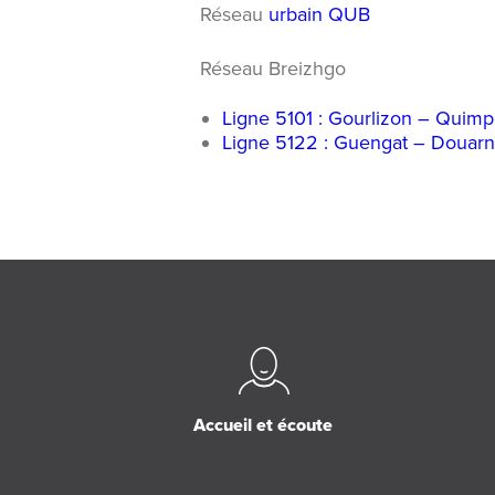
Réseau
urbain QUB
Réseau Breizhgo
Ligne 5101 : Gourlizon – Quimp
Ligne 5122 : Guengat – Douar
Accueil et écoute